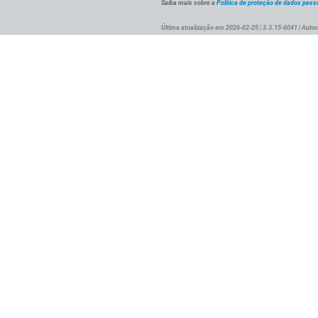
Saiba mais sobre a
Política de proteção de dados pess
Última atualização em 2026-02-25 | 3.3.15-6041 | Autor