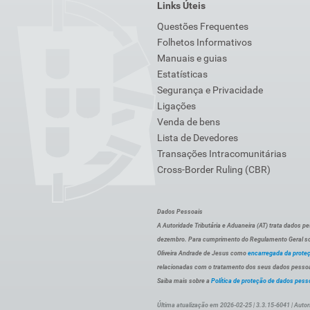
Links Úteis
Questões Frequentes
Folhetos Informativos
Manuais e guias
Estatísticas
Segurança e Privacidade
Ligações
Venda de bens
Lista de Devedores
Transações Intracomunitárias
Cross-Border Ruling (CBR)
Dados Pessoais
A Autoridade Tributária e Aduaneira (AT) trata dados p
dezembro. Para cumprimento do Regulamento Geral sob
Oliveira Andrade de Jesus como
encarregada da prote
relacionadas com o tratamento dos seus dados pessoai
Saiba mais sobre a
Política de proteção de dados pess
Última atualização em 2026-02-25 | 3.3.15-6041 | Autor