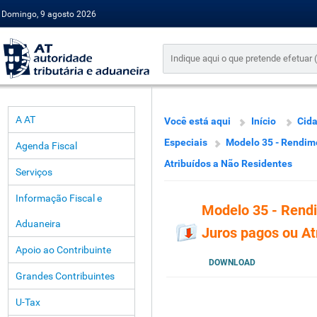
Domingo, 9 agosto 2026
A AT
Você está aqui
Início
Cid
Especiais
Modelo 35 - Rendim
Agenda Fiscal
Atribuídos a Não Residentes
Serviços
Informação Fiscal e
Modelo 35 - Rend
Aduaneira
Juros pagos ou At
Apoio ao Contribuinte
DOWNLOAD
Grandes Contribuintes
U-Tax