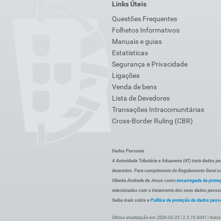
Links Úteis
Questões Frequentes
Folhetos Informativos
Manuais e guias
Estatísticas
Segurança e Privacidade
Ligações
Venda de bens
Lista de Devedores
Transações Intracomunitárias
Cross-Border Ruling (CBR)
Dados Pessoais
A Autoridade Tributária e Aduaneira (AT) trata dados p
dezembro. Para cumprimento do Regulamento Geral sob
Oliveira Andrade de Jesus como
encarregada da prote
relacionadas com o tratamento dos seus dados pessoai
Saiba mais sobre a
Política de proteção de dados pess
Última atualização em 2026-02-25 | 3.3.15-6041 | Autor