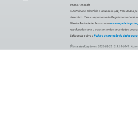
Dados Pessoais
A Autoridade Tributária e Aduaneira (AT) trata dados p
dezembro. Para cumprimento do Regulamento Geral sob
Oliveira Andrade de Jesus como
encarregada da prote
relacionadas com o tratamento dos seus dados pessoai
Saiba mais sobre a
Política de proteção de dados pess
Última atualização em 2026-02-25 | 3.3.15-6041 | Autor