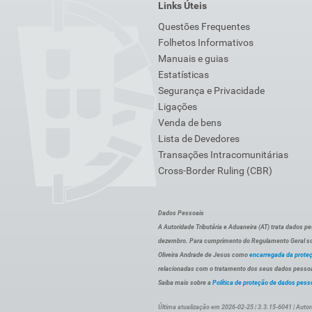
Links Úteis
Questões Frequentes
Folhetos Informativos
Manuais e guias
Estatísticas
Segurança e Privacidade
Ligações
Venda de bens
Lista de Devedores
Transações Intracomunitárias
Cross-Border Ruling (CBR)
Dados Pessoais
A Autoridade Tributária e Aduaneira (AT) trata dados p
dezembro. Para cumprimento do Regulamento Geral sob
Oliveira Andrade de Jesus como
encarregada da prote
relacionadas com o tratamento dos seus dados pessoai
Saiba mais sobre a
Política de proteção de dados pess
Última atualização em 2026-02-25 | 3.3.15-6041 | Autor