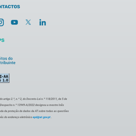
artigo 2.º, n.º 2, do Decreto-Lei n.º 118/2011, de 5 de
o Despacho n.º 13949-A/2022 designou a mestre Inês
ada da proteção de dados da AT sobre todas as questões
vés do endereço eletrónico
epd@at.gov.pt
.