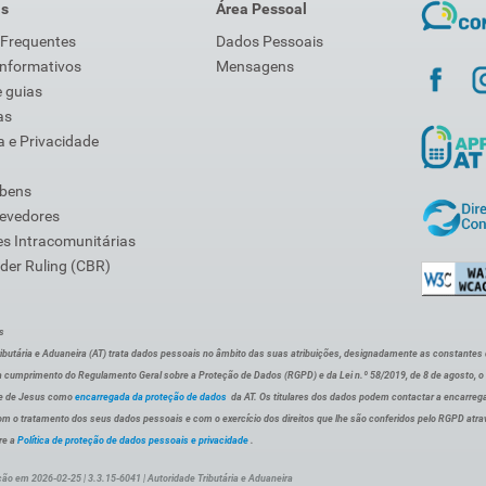
is
Área Pessoal
 Frequentes
Dados Pessoais
Informativos
Mensagens
 guias
as
 e Privacidade
 bens
Devedores
s Intracomunitárias
der Ruling (CBR)
s
ibutária e Aduaneira (AT) trata dados pessoais no âmbito das suas atribuições, designadamente as constantes do 
 cumprimento do Regulamento Geral sobre a Proteção de Dados (RGPD) e da Lei n.º 58/2019, de 8 de agosto, 
de de Jesus como
encarregada da proteção de dados
da AT. Os titulares dos dados podem contactar a encarreg
om o tratamento dos seus dados pessoais e com o exercício dos direitos que lhe são conferidos pelo RGPD atra
re a
Política de proteção de dados pessoais e privacidade
.
ção em 2026-02-25 | 3.3.15-6041 | Autoridade Tributária e Aduaneira