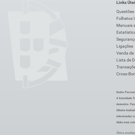
Links Úte
Questões
Folhetos 
Manuais e
Estatístic
Segurança
Ligações
Venda de
Lista de 
Transaçõe
Cross-Bor
Dados Pessoai
A Autoridade Tr
dezembro. Para
Oliveira Andra
relacionadas c
Saiba mais sob
Última atualiza