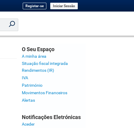
Registar-se
Iniciar Sessão
O Seu Espaço
A minha área
Situação fiscal integrada
Rendimentos (IR)
IVA
Património
Movimentos Financeiros
Alertas
Notificações Eletrónicas
Aceder