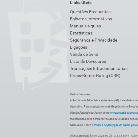
Links Úteis
Questões Frequentes
Folhetos Informativos
Manuais e guias
Estatísticas
Segurança e Privacidade
Ligações
Venda de bens
Lista de Devedores
Transações Intracomunitárias
Cross-Border Ruling (CBR)
Dados Pessoais
A Autoridade Tributária e Aduaneira (AT) trata dados p
dezembro. Para cumprimento do Regulamento Geral sob
Oliveira Andrade de Jesus como
encarregada da prote
relacionadas com o tratamento dos seus dados pessoai
Saiba mais sobre a
Política de proteção de dados pess
Última atualização em 2026-02-25 | 3.3.15-6041 | Autor