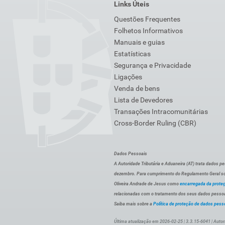
Links Úteis
Questões Frequentes
Folhetos Informativos
Manuais e guias
Estatísticas
Segurança e Privacidade
Ligações
Venda de bens
Lista de Devedores
Transações Intracomunitárias
Cross-Border Ruling (CBR)
Dados Pessoais
A Autoridade Tributária e Aduaneira (AT) trata dados p
dezembro. Para cumprimento do Regulamento Geral sob
Oliveira Andrade de Jesus como
encarregada da prote
relacionadas com o tratamento dos seus dados pessoai
Saiba mais sobre a
Política de proteção de dados pess
Última atualização em 2026-02-25 | 3.3.15-6041 | Autor