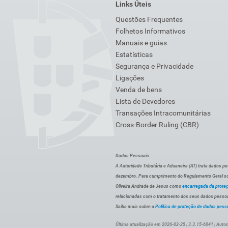
Links Úteis
Questões Frequentes
Folhetos Informativos
Manuais e guias
Estatísticas
Segurança e Privacidade
Ligações
Venda de bens
Lista de Devedores
Transações Intracomunitárias
Cross-Border Ruling (CBR)
Dados Pessoais
A Autoridade Tributária e Aduaneira (AT) trata dados p
dezembro. Para cumprimento do Regulamento Geral sob
Oliveira Andrade de Jesus como
encarregada da prote
relacionadas com o tratamento dos seus dados pessoai
Saiba mais sobre a
Política de proteção de dados pess
Última atualização em 2026-02-25 | 3.3.15-6041 | Autor