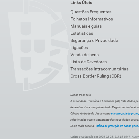
Links Úteis
Questões Frequentes
Folhetos Informativos
Manuais e guias
Estatísticas
Segurança e Privacidade
Ligações
Venda de bens
Lista de Devedores
Transações Intracomunitárias
Cross-Border Ruling (CBR)
Dados Pessoais
A Autoridade Tributária e Aduaneira (AT) trata dados p
dezembro. Para cumprimento do Regulamento Geral sob
Oliveira Andrade de Jesus como
encarregada da prote
relacionadas com o tratamento dos seus dados pessoai
Saiba mais sobre a
Política de proteção de dados pess
Última atualização em 2026-02-25 | 3.3.15-6041 | Autor