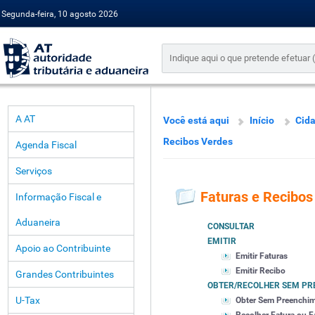
Segunda-feira, 10 agosto 2026
A AT
Você está aqui
Início
Cid
Recibos Verdes
Agenda Fiscal
Serviços
Faturas e Recibos
Informação Fiscal e
Aduaneira
CONSULTAR
EMITIR
Apoio ao Contribuinte
Emitir Faturas
Emitir Recibo
Grandes Contribuintes
OBTER/RECOLHER SEM PR
U-Tax
Obter Sem Preenchi