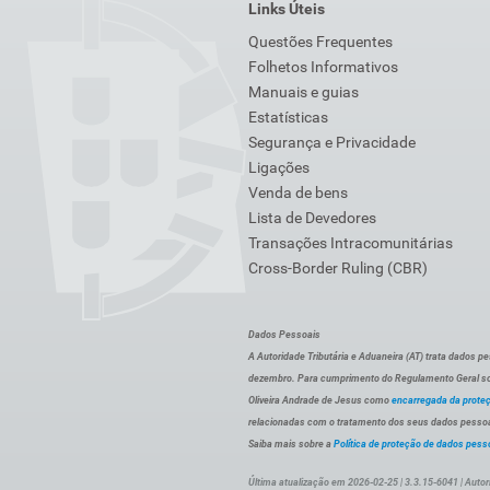
Links Úteis
Questões Frequentes
Folhetos Informativos
Manuais e guias
Estatísticas
Segurança e Privacidade
Ligações
Venda de bens
Lista de Devedores
Transações Intracomunitárias
Cross-Border Ruling (CBR)
Dados Pessoais
A Autoridade Tributária e Aduaneira (AT) trata dados p
dezembro. Para cumprimento do Regulamento Geral sob
Oliveira Andrade de Jesus como
encarregada da prote
relacionadas com o tratamento dos seus dados pessoai
Saiba mais sobre a
Política de proteção de dados pess
Última atualização em 2026-02-25 | 3.3.15-6041 | Autor