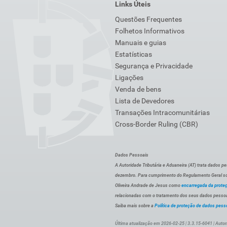
Links Úteis
Questões Frequentes
Folhetos Informativos
Manuais e guias
Estatísticas
Segurança e Privacidade
Ligações
Venda de bens
Lista de Devedores
Transações Intracomunitárias
Cross-Border Ruling (CBR)
Dados Pessoais
A Autoridade Tributária e Aduaneira (AT) trata dados p
dezembro. Para cumprimento do Regulamento Geral sob
Oliveira Andrade de Jesus como
encarregada da prote
relacionadas com o tratamento dos seus dados pessoai
Saiba mais sobre a
Política de proteção de dados pess
Última atualização em 2026-02-25 | 3.3.15-6041 | Autor