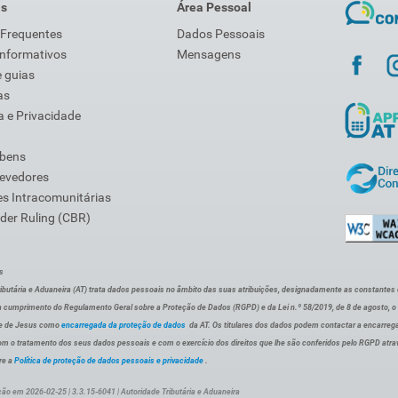
is
Área Pessoal
 Frequentes
Dados Pessoais
Informativos
Mensagens
 guias
as
 e Privacidade
 bens
Devedores
s Intracomunitárias
der Ruling (CBR)
s
ibutária e Aduaneira (AT) trata dados pessoais no âmbito das suas atribuições, designadamente as constantes do 
 cumprimento do Regulamento Geral sobre a Proteção de Dados (RGPD) e da Lei n.º 58/2019, de 8 de agosto, 
de de Jesus como
encarregada da proteção de dados
da AT. Os titulares dos dados podem contactar a encarreg
om o tratamento dos seus dados pessoais e com o exercício dos direitos que lhe são conferidos pelo RGPD atra
re a
Política de proteção de dados pessoais e privacidade
.
ção em 2026-02-25 | 3.3.15-6041 | Autoridade Tributária e Aduaneira