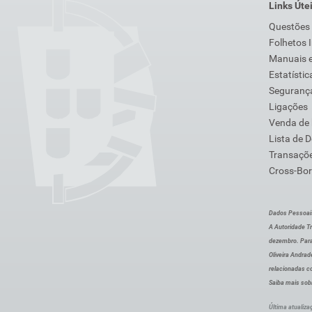
Links Úte
Questões
Folhetos 
Manuais e
Estatístic
Segurança
Ligações
Venda de
Lista de 
Transaçõe
Cross-Bor
Dados Pessoai
A Autoridade Tr
dezembro. Para
Oliveira Andra
relacionadas c
Saiba mais sob
Última atualiza