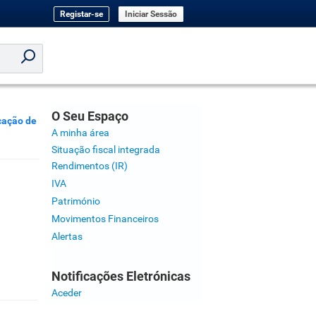
Registar-se
Iniciar Sessão
O Seu Espaço
cação de
A minha área
Situação fiscal integrada
Rendimentos (IR)
IVA
Património
Movimentos Financeiros
Alertas
Notificações Eletrónicas
Aceder