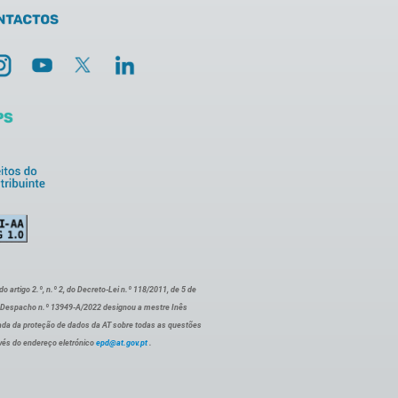
artigo 2.º, n.º 2, do Decreto-Lei n.º 118/2011, de 5 de
o Despacho n.º 13949-A/2022 designou a mestre Inês
ada da proteção de dados da AT sobre todas as questões
vés do endereço eletrónico
epd@at.gov.pt
.