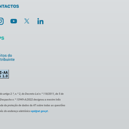
artigo 2.º, n.º 2, do Decreto-Lei n.º 118/2011, de 5 de
o Despacho n.º 13949-A/2022 designou a mestre Inês
ada da proteção de dados da AT sobre todas as questões
vés do endereço eletrónico
epd@at.gov.pt
.