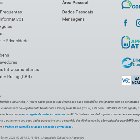
is
Área Pessoal
 Frequentes
Dados Pessoais
Informativos
Mensagens
 guias
as
 e Privacidade
 bens
Devedores
s Intracomunitárias
der Ruling (CBR)
s
ibutária e Aduaneira (AT) trata dados pessoais no âmbito das suas atribuições, designadamente as constantes do 
 cumprimento do Regulamento Geral sobre a Proteção de Dados (RGPD) e da Lei n.º 58/2019, de 8 de agosto, 
de de Jesus como
encarregada da proteção de dados
da AT. Os titulares dos dados podem contactar a encarreg
om o tratamento dos seus dados pessoais e com o exercício dos direitos que lhe são conferidos pelo RGPD atra
re a
Política de proteção de dados pessoais e privacidade
.
ção em 2026-02-25 | 3.3.15-6041 | Autoridade Tributária e Aduaneira