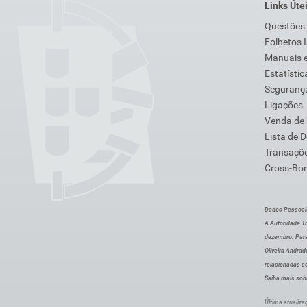
Links Úte
Questões
Folhetos 
Manuais e
Estatístic
Segurança
Ligações
Venda de
Lista de 
Transaçõe
Cross-Bor
Dados Pessoai
A Autoridade Tr
dezembro. Para
Oliveira Andra
relacionadas c
Saiba mais sob
Última atualiza