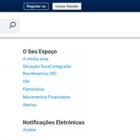
Registar-se
Iniciar Sessão
O Seu Espaço
A minha área
Situação fiscal integrada
Rendimentos (IR)
IVA
Património
Movimentos Financeiros
Alertas
Notificações Eletrónicas
Aceder