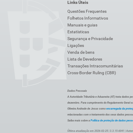
Links Úteis
Questões Frequentes
Folhetos Informativos
Manuais e guias
Estatísticas
Segurança e Privacidade
Ligações
Venda de bens
Lista de Devedores
Transações Intracomunitárias
Cross-Border Ruling (CBR)
Dados Pessoais
A Autoridade Tributária e Aduaneira (AT) trata dados p
dezembro. Para cumprimento do Regulamento Geral sob
Oliveira Andrade de Jesus como
encarregada da prote
relacionadas com o tratamento dos seus dados pessoai
Saiba mais sobre a
Política de proteção de dados pess
Última atualização em 2026-02-25 | 3.3.15-6041 | Autor