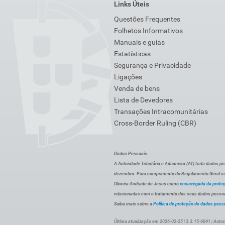
Links Úteis
Questões Frequentes
Folhetos Informativos
Manuais e guias
Estatísticas
Segurança e Privacidade
Ligações
Venda de bens
Lista de Devedores
Transações Intracomunitárias
Cross-Border Ruling (CBR)
Dados Pessoais
A Autoridade Tributária e Aduaneira (AT) trata dados p
dezembro. Para cumprimento do Regulamento Geral sob
Oliveira Andrade de Jesus como
encarregada da prote
relacionadas com o tratamento dos seus dados pessoai
Saiba mais sobre a
Política de proteção de dados pess
Última atualização em 2026-02-25 | 3.3.15-6041 | Autor