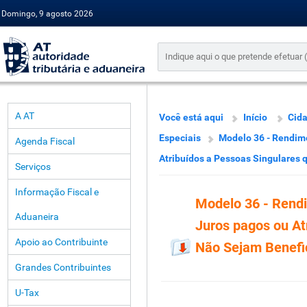
Domingo, 9 agosto 2026
A AT
Você está aqui
Início
Cid
Especiais
Modelo 36 - Rendim
Agenda Fiscal
Atribuídos a Pessoas Singulares 
Serviços
Informação Fiscal e
Modelo 36 - Rend
Aduaneira
Juros pagos ou At
Apoio ao Contribuinte
Não Sejam Benefic
Grandes Contribuintes
U-Tax