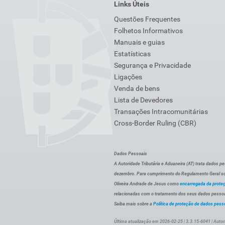
Links Úteis
Questões Frequentes
Folhetos Informativos
Manuais e guias
Estatísticas
Segurança e Privacidade
Ligações
Venda de bens
Lista de Devedores
Transações Intracomunitárias
Cross-Border Ruling (CBR)
Dados Pessoais
A Autoridade Tributária e Aduaneira (AT) trata dados p
dezembro. Para cumprimento do Regulamento Geral sob
Oliveira Andrade de Jesus como
encarregada da prote
relacionadas com o tratamento dos seus dados pessoai
Saiba mais sobre a
Política de proteção de dados pess
Última atualização em 2026-02-25 | 3.3.15-6041 | Autor