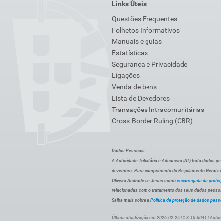
Links Úteis
Questões Frequentes
Folhetos Informativos
Manuais e guias
Estatísticas
Segurança e Privacidade
Ligações
Venda de bens
Lista de Devedores
Transações Intracomunitárias
Cross-Border Ruling (CBR)
Dados Pessoais
A Autoridade Tributária e Aduaneira (AT) trata dados p
dezembro. Para cumprimento do Regulamento Geral sob
Oliveira Andrade de Jesus como
encarregada da prote
relacionadas com o tratamento dos seus dados pessoai
Saiba mais sobre a
Política de proteção de dados pess
Última atualização em 2026-02-25 | 3.3.15-6041 | Autor