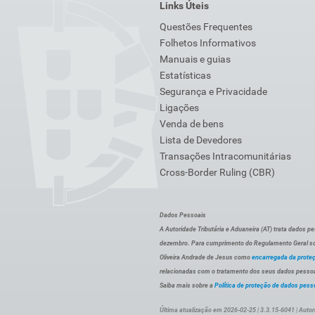
Links Úteis
Questões Frequentes
Folhetos Informativos
Manuais e guias
Estatísticas
Segurança e Privacidade
Ligações
Venda de bens
Lista de Devedores
Transações Intracomunitárias
Cross-Border Ruling (CBR)
Dados Pessoais
A Autoridade Tributária e Aduaneira (AT) trata dados p
dezembro. Para cumprimento do Regulamento Geral sob
Oliveira Andrade de Jesus como
encarregada da prote
relacionadas com o tratamento dos seus dados pessoai
Saiba mais sobre a
Política de proteção de dados pess
Última atualização em 2026-02-25 | 3.3.15-6041 | Autor