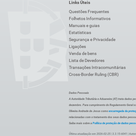
Links Úteis
Questões Frequentes
Folhetos Informativos
Manuais e guias
Estatísticas
Segurança e Privacidade
Ligações
Venda de bens
Lista de Devedores
Transações Intracomunitárias
Cross-Border Ruling (CBR)
Dados Pessoais
A Autoridade Tributária e Aduaneira (AT) trata dados p
dezembro. Para cumprimento do Regulamento Geral sob
Oliveira Andrade de Jesus como
encarregada da prote
relacionadas com o tratamento dos seus dados pessoai
Saiba mais sobre a
Política de proteção de dados pess
Última atualização em 2026-02-25 | 3.3.15-6041 | Autor