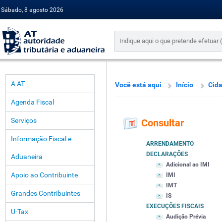
Sábado, 8 agosto 2026
A AT
Você está aqui
Início
Cid
Agenda Fiscal
Serviços
Consultar
Informação Fiscal e
ARRENDAMENTO
DECLARAÇÕES
Aduaneira
Adicional ao IMI
Apoio ao Contribuinte
IMI
IMT
Grandes Contribuintes
IS
EXECUÇÕES FISCAIS
U-Tax
Audição Prévia