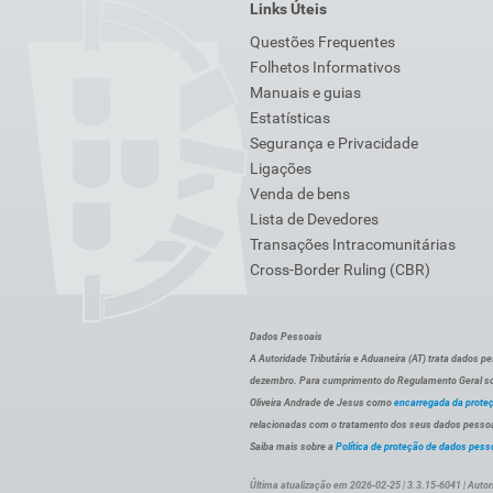
Links Úteis
Questões Frequentes
Folhetos Informativos
Manuais e guias
Estatísticas
Segurança e Privacidade
Ligações
Venda de bens
Lista de Devedores
Transações Intracomunitárias
Cross-Border Ruling (CBR)
Dados Pessoais
A Autoridade Tributária e Aduaneira (AT) trata dados p
dezembro. Para cumprimento do Regulamento Geral sob
Oliveira Andrade de Jesus como
encarregada da prote
relacionadas com o tratamento dos seus dados pessoai
Saiba mais sobre a
Política de proteção de dados pess
Última atualização em 2026-02-25 | 3.3.15-6041 | Autor