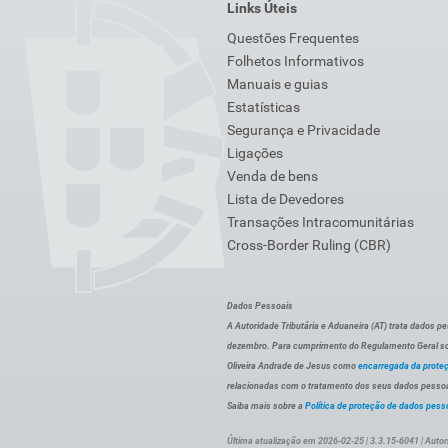
Links Úteis
Questões Frequentes
Folhetos Informativos
Manuais e guias
Estatísticas
Segurança e Privacidade
Ligações
Venda de bens
Lista de Devedores
Transações Intracomunitárias
Cross-Border Ruling (CBR)
Dados Pessoais
A Autoridade Tributária e Aduaneira (AT) trata dados p
dezembro. Para cumprimento do Regulamento Geral sob
Oliveira Andrade de Jesus como
encarregada da prote
relacionadas com o tratamento dos seus dados pessoai
Saiba mais sobre a
Política de proteção de dados pess
Última atualização em 2026-02-25 | 3.3.15-6041 | Autor