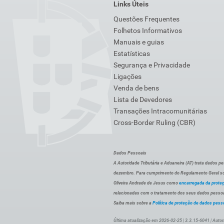
Links Úteis
Questões Frequentes
Folhetos Informativos
Manuais e guias
Estatísticas
Segurança e Privacidade
Ligações
Venda de bens
Lista de Devedores
Transações Intracomunitárias
Cross-Border Ruling (CBR)
Dados Pessoais
A Autoridade Tributária e Aduaneira (AT) trata dados p
dezembro. Para cumprimento do Regulamento Geral sob
Oliveira Andrade de Jesus como
encarregada da prote
relacionadas com o tratamento dos seus dados pessoai
Saiba mais sobre a
Política de proteção de dados pess
Última atualização em 2026-02-25 | 3.3.15-6041 | Autor