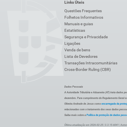
Links Úteis
Questões Frequentes
Folhetos Informativos
Manuais e guias
Estatísticas
Segurança e Privacidade
Ligações
Venda de bens
Lista de Devedores
Transações Intracomunitárias
Cross-Border Ruling (CBR)
Dados Pessoais
A Autoridade Tributária e Aduaneira (AT) trata dados p
dezembro. Para cumprimento do Regulamento Geral sob
Oliveira Andrade de Jesus como
encarregada da prote
relacionadas com o tratamento dos seus dados pessoai
Saiba mais sobre a
Política de proteção de dados pess
Última atualização em 2026-02-25 | 3.3.15-6041 | Autor