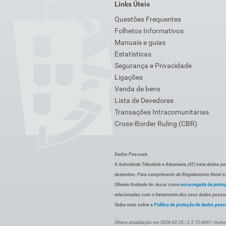
Links Úteis
Questões Frequentes
Folhetos Informativos
Manuais e guias
Estatísticas
Segurança e Privacidade
Ligações
Venda de bens
Lista de Devedores
Transações Intracomunitárias
Cross-Border Ruling (CBR)
Dados Pessoais
A Autoridade Tributária e Aduaneira (AT) trata dados p
dezembro. Para cumprimento do Regulamento Geral sob
Oliveira Andrade de Jesus como
encarregada da prote
relacionadas com o tratamento dos seus dados pessoai
Saiba mais sobre a
Política de proteção de dados pess
Última atualização em 2026-02-25 | 3.3.15-6041 | Autor