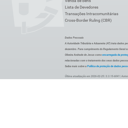
Venda de bens
Lista de Devedores
Transações Intracomunitárias
Cross-Border Ruling (CBR)
Dados Pessoais
A Autoridade Tributária e Aduaneira (AT) trata dados p
dezembro. Para cumprimento do Regulamento Geral sob
Oliveira Andrade de Jesus como
encarregada da prote
relacionadas com o tratamento dos seus dados pessoai
Saiba mais sobre a
Política de proteção de dados pess
Última atualização em 2026-02-25 | 3.3.15-6041 | Autor