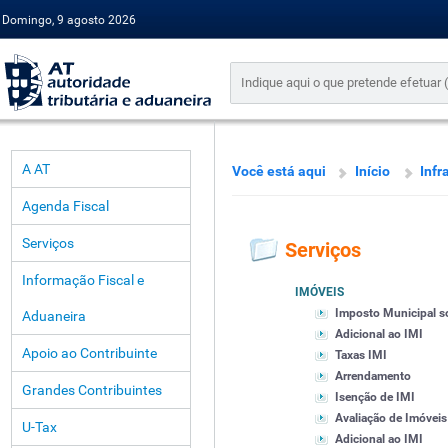
Domingo, 9 agosto 2026
A AT
Você está aqui
Início
Infr
Agenda Fiscal
Serviços
Serviços
Informação Fiscal e
IMÓVEIS
Imposto Municipal s
Aduaneira
Adicional ao IMI
Apoio ao Contribuinte
Taxas IMI
Arrendamento
Grandes Contribuintes
Isenção de IMI
Avaliação de Imóveis
U-Tax
Adicional ao IMI