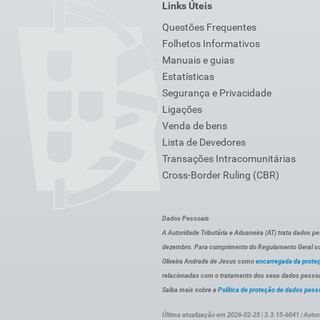
Links Úteis
Questões Frequentes
Folhetos Informativos
Manuais e guias
Estatísticas
Segurança e Privacidade
Ligações
Venda de bens
Lista de Devedores
Transações Intracomunitárias
Cross-Border Ruling (CBR)
Dados Pessoais
A Autoridade Tributária e Aduaneira (AT) trata dados p
dezembro. Para cumprimento do Regulamento Geral sob
Oliveira Andrade de Jesus como
encarregada da prote
relacionadas com o tratamento dos seus dados pessoai
Saiba mais sobre a
Política de proteção de dados pess
Última atualização em 2026-02-25 | 3.3.15-6041 | Autor