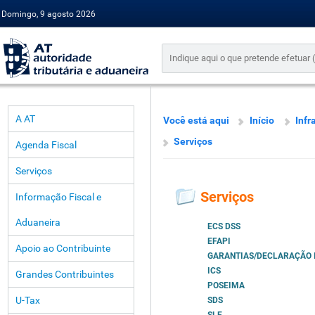
Domingo, 9 agosto 2026
A AT
Você está aqui
Início
Infr
Serviços
Agenda Fiscal
Serviços
Serviços
Informação Fiscal e
Aduaneira
ECS DSS
EFAPI
Apoio ao Contribuinte
GARANTIAS/DECLARAÇÃO 
ICS
Grandes Contribuintes
POSEIMA
U-Tax
SDS