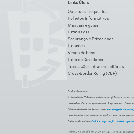
Links Úteis
Questões Frequentes
Folhetos Informativos
Manuais e guias
Estatísticas
Segurança e Privacidade
Ligações
Venda de bens
Lista de Devedores
Transações Intracomunitárias
Cross-Border Ruling (CBR)
Dados Pessoais
A Autoridade Tributária e Aduaneira (AT) trata dados p
dezembro. Para cumprimento do Regulamento Geral sob
Oliveira Andrade de Jesus como
encarregada da prote
relacionadas com o tratamento dos seus dados pessoai
Saiba mais sobre a
Política de proteção de dados pess
Última atualização em 2026-02-25 | 3.3.15-6041 | Autor