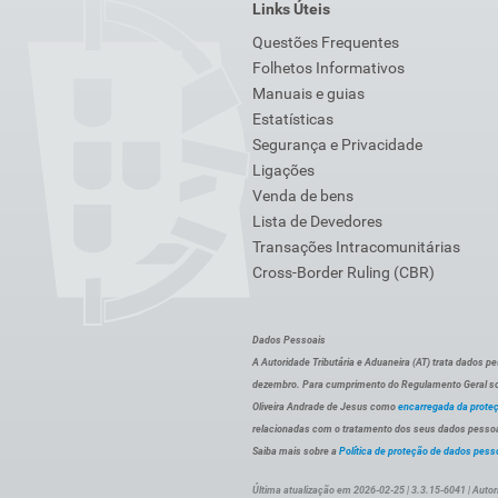
Links Úteis
Questões Frequentes
Folhetos Informativos
Manuais e guias
Estatísticas
Segurança e Privacidade
Ligações
Venda de bens
Lista de Devedores
Transações Intracomunitárias
Cross-Border Ruling (CBR)
Dados Pessoais
A Autoridade Tributária e Aduaneira (AT) trata dados p
dezembro. Para cumprimento do Regulamento Geral sob
Oliveira Andrade de Jesus como
encarregada da prote
relacionadas com o tratamento dos seus dados pessoai
Saiba mais sobre a
Política de proteção de dados pess
Última atualização em 2026-02-25 | 3.3.15-6041 | Autor