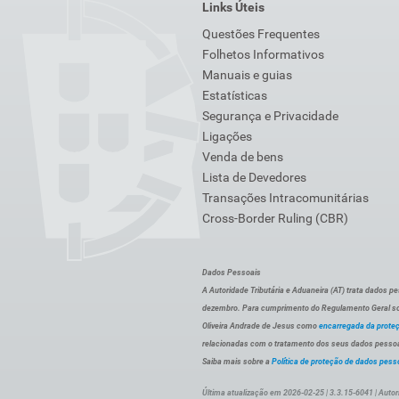
Links Úteis
Questões Frequentes
Folhetos Informativos
Manuais e guias
Estatísticas
Segurança e Privacidade
Ligações
Venda de bens
Lista de Devedores
Transações Intracomunitárias
Cross-Border Ruling (CBR)
Dados Pessoais
A Autoridade Tributária e Aduaneira (AT) trata dados p
dezembro. Para cumprimento do Regulamento Geral sob
Oliveira Andrade de Jesus como
encarregada da prote
relacionadas com o tratamento dos seus dados pessoai
Saiba mais sobre a
Política de proteção de dados pess
Última atualização em 2026-02-25 | 3.3.15-6041 | Autor