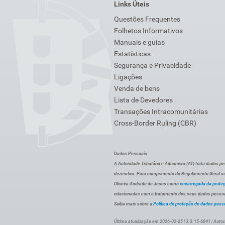
Links Úteis
Questões Frequentes
Folhetos Informativos
Manuais e guias
Estatísticas
Segurança e Privacidade
Ligações
Venda de bens
Lista de Devedores
Transações Intracomunitárias
Cross-Border Ruling (CBR)
Dados Pessoais
A Autoridade Tributária e Aduaneira (AT) trata dados p
dezembro. Para cumprimento do Regulamento Geral sob
Oliveira Andrade de Jesus como
encarregada da prote
relacionadas com o tratamento dos seus dados pessoai
Saiba mais sobre a
Política de proteção de dados pess
Última atualização em 2026-02-25 | 3.3.15-6041 | Autor