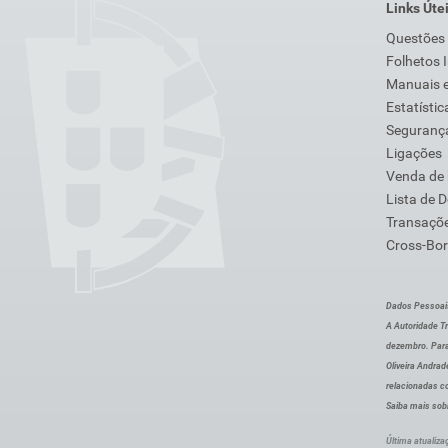
Links Úte
Questões
Folhetos 
Manuais e
Estatístic
Segurança
Ligações
Venda de
Lista de 
Transaçõe
Cross-Bor
Dados Pessoai
A Autoridade Tr
dezembro. Para
Oliveira Andra
relacionadas c
Saiba mais sob
Última atualiza