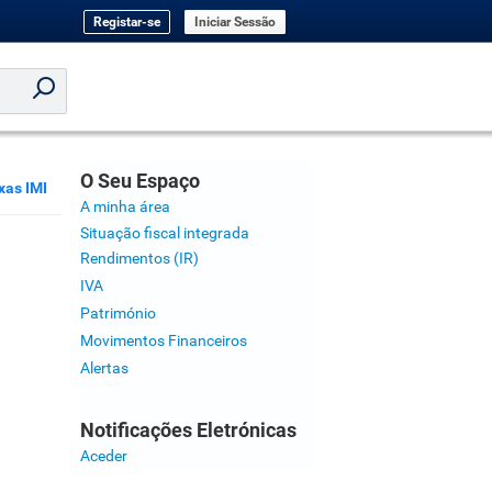
Registar-se
Iniciar Sessão
O Seu Espaço
xas IMI
A minha área
Situação fiscal integrada
Rendimentos (IR)
IVA
Património
Movimentos Financeiros
Alertas
Notificações Eletrónicas
Aceder