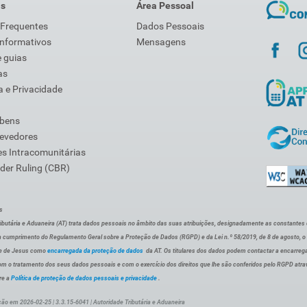
is
Área Pessoal
 Frequentes
Dados Pessoais
Informativos
Mensagens
 guias
as
 e Privacidade
 bens
Devedores
s Intracomunitárias
der Ruling (CBR)
s
ibutária e Aduaneira (AT) trata dados pessoais no âmbito das suas atribuições, designadamente as constantes do 
 cumprimento do Regulamento Geral sobre a Proteção de Dados (RGPD) e da Lei n.º 58/2019, de 8 de agosto, 
de de Jesus como
encarregada da proteção de dados
da AT. Os titulares dos dados podem contactar a encarreg
om o tratamento dos seus dados pessoais e com o exercício dos direitos que lhe são conferidos pelo RGPD atra
re a
Política de proteção de dados pessoais e privacidade
.
ção em 2026-02-25 | 3.3.15-6041 | Autoridade Tributária e Aduaneira