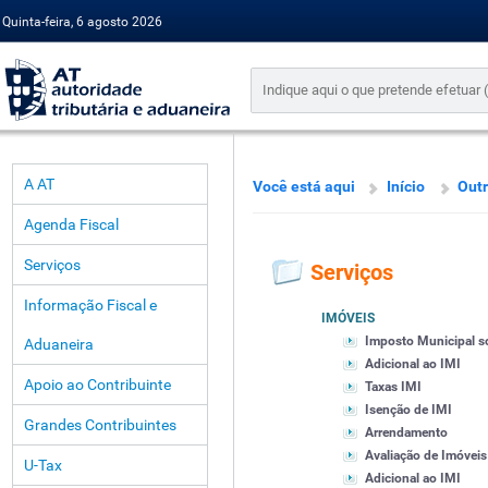
Quinta-feira, 6 agosto 2026
A AT
Você está aqui
Início
Outr
Agenda Fiscal
Serviços
Serviços
Informação Fiscal e
IMÓVEIS
Imposto Municipal s
Aduaneira
Adicional ao IMI
Apoio ao Contribuinte
Taxas IMI
Isenção de IMI
Grandes Contribuintes
Arrendamento
Avaliação de Imóveis
U-Tax
Adicional ao IMI