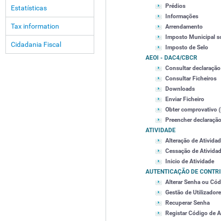
Prédios
Estatísticas
Informações
Tax information
Arrendamento
Imposto Municipal s
Cidadania Fiscal
Imposto de Selo
AEOI - DAC4/CBCR
Consultar declaração
Consultar Ficheiros
Downloads
Enviar Ficheiro
Obter comprovativo 
Preencher declaraçã
ATIVIDADE
Alteração de Ativida
Cessação de Ativida
Inicio de Atividade
AUTENTICAÇÃO DE CONTR
Alterar Senha ou Cód
Gestão de Utilizador
Recuperar Senha
Registar Código de A