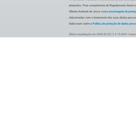
dezembro. Para cumprimento do Regulamento Geral sob
Oliveira Andrade de Jesus como
encarregada da prote
relacionadas com o tratamento dos seus dados pessoai
Saiba mais sobre a
Política de proteção de dados pess
Última atualização em 2026-02-25 | 3.3.15-6041 | Autor