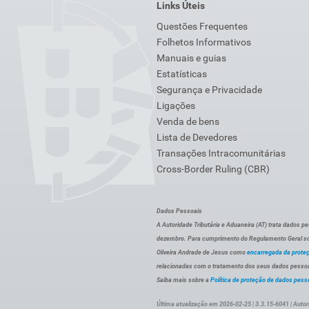
Links Úteis
Questões Frequentes
Folhetos Informativos
Manuais e guias
Estatísticas
Segurança e Privacidade
Ligações
Venda de bens
Lista de Devedores
Transações Intracomunitárias
Cross-Border Ruling (CBR)
Dados Pessoais
A Autoridade Tributária e Aduaneira (AT) trata dados p
dezembro. Para cumprimento do Regulamento Geral sob
Oliveira Andrade de Jesus como
encarregada da prote
relacionadas com o tratamento dos seus dados pessoai
Saiba mais sobre a
Política de proteção de dados pess
Última atualização em 2026-02-25 | 3.3.15-6041 | Autor