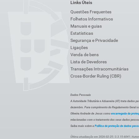
Links Úteis
Questões Frequentes
Folhetos Informativos
Manuais e guias
Estatísticas
Segurança e Privacidade
Ligações
Venda de bens
Lista de Devedores
Transações Intracomunitárias
Cross-Border Ruling (CBR)
Dados Pessoais
A Autoridade Tributária e Aduaneira (AT) trata dados p
dezembro. Para cumprimento do Regulamento Geral sob
Oliveira Andrade de Jesus como
encarregada da prote
relacionadas com o tratamento dos seus dados pessoai
Saiba mais sobre a
Política de proteção de dados pess
Última atualização em 2026-02-25 | 3.3.15-6041 | Autor