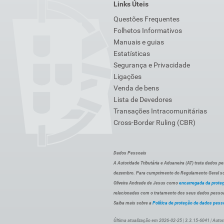
Links Úteis
Questões Frequentes
Folhetos Informativos
Manuais e guias
Estatísticas
Segurança e Privacidade
Ligações
Venda de bens
Lista de Devedores
Transações Intracomunitárias
Cross-Border Ruling (CBR)
Dados Pessoais
A Autoridade Tributária e Aduaneira (AT) trata dados p
dezembro. Para cumprimento do Regulamento Geral sob
Oliveira Andrade de Jesus como
encarregada da prote
relacionadas com o tratamento dos seus dados pessoai
Saiba mais sobre a
Política de proteção de dados pess
Última atualização em 2026-02-25 | 3.3.15-6041 | Autor