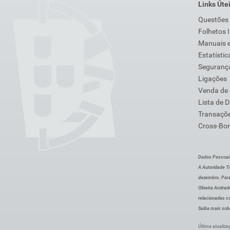
Links Úte
Questões
Folhetos 
Manuais e
Estatístic
Segurança
Ligações
Venda de
Lista de 
Transaçõe
Cross-Bor
Dados Pessoai
A Autoridade Tr
dezembro. Para
Oliveira Andra
relacionadas c
Saiba mais sob
Última atualiza