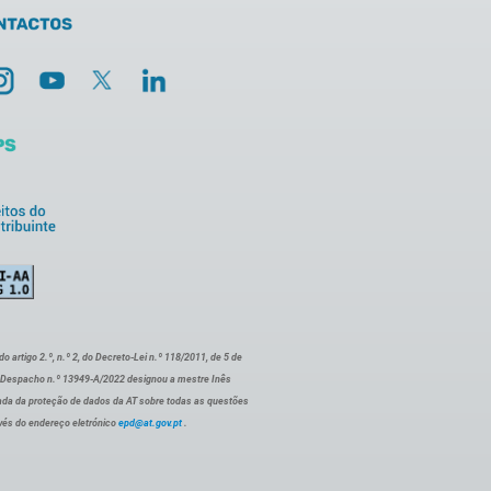
artigo 2.º, n.º 2, do Decreto-Lei n.º 118/2011, de 5 de
o Despacho n.º 13949-A/2022 designou a mestre Inês
ada da proteção de dados da AT sobre todas as questões
vés do endereço eletrónico
epd@at.gov.pt
.