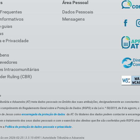
is
Área Pessoal
 Frequentes
Dados Pessoais
Informativos
Mensagens
 guias
as
 e Privacidade
 bens
Devedores
s Intracomunitárias
der Ruling (CBR)
s
ibutária e Aduaneira (AT) trata dados pessoais no âmbito das suas atribuições, designadamente as constantes do 
 cumprimento do Regulamento Geral sobre a Proteção de Dados (RGPD) e da Lei n.º 58/2019, de 8 de agosto, 
de de Jesus como
encarregada da proteção de dados
da AT. Os titulares dos dados podem contactar a encarreg
om o tratamento dos seus dados pessoais e com o exercício dos direitos que lhe são conferidos pelo RGPD atra
re a
Política de proteção de dados pessoais e privacidade
.
ção em 2026-02-25 | 3.3.15-6041 | Autoridade Tributária e Aduaneira