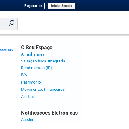
Registar-se
Iniciar Sessão
O Seu Espaço
ssórias
A minha área
Situação fiscal integrada
Rendimentos (IR)
IVA
Património
Movimentos Financeiros
Alertas
Notificações Eletrónicas
Aceder