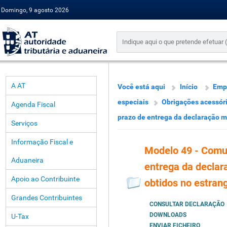
Domingo, 9 agosto 2026
A AT
Você está aqui
Início
Emp
especiais
Obrigações acessór
Agenda Fiscal
prazo de entrega da declaração m
Serviços
Informação Fiscal e
Modelo 49 - Comu
Aduaneira
entrega da declar
Apoio ao Contribuinte
obtidos no estran
Grandes Contribuintes
CONSULTAR DECLARAÇÃO
DOWNLOADS
U-Tax
ENVIAR FICHEIRO