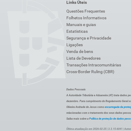
Links Úteis
Questões Frequentes
Folhetos Informativos
Manuais e guias
Estatísticas
Segurança e Privacidade
Ligações
Venda de bens
Lista de Devedores
Transações Intracomunitárias
Cross-Border Ruling (CBR)
Dados Pessoais
A Autoridade Tributária e Aduaneira (AT) trata dados p
dezembro. Para cumprimento do Regulamento Geral sob
Oliveira Andrade de Jesus como
encarregada da prote
relacionadas com o tratamento dos seus dados pessoai
Saiba mais sobre a
Política de proteção de dados pess
Última atualização em 2026-02-25 | 3.3.15-6041 | Autor