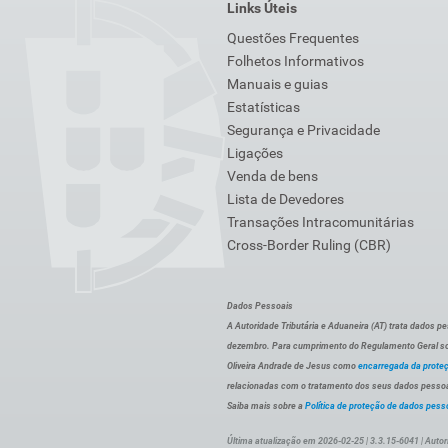
Links Úteis
Questões Frequentes
Folhetos Informativos
Manuais e guias
Estatísticas
Segurança e Privacidade
Ligações
Venda de bens
Lista de Devedores
Transações Intracomunitárias
Cross-Border Ruling (CBR)
Dados Pessoais
A Autoridade Tributária e Aduaneira (AT) trata dados p
dezembro. Para cumprimento do Regulamento Geral sob
Oliveira Andrade de Jesus como
encarregada da prote
relacionadas com o tratamento dos seus dados pessoai
Saiba mais sobre a
Política de proteção de dados pess
Última atualização em 2026-02-25 | 3.3.15-6041 | Autor