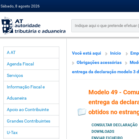
Sábado, 8 agosto 2026
A AT
Você está aqui
Início
Emp
Obrigações acessórias
Mode
Agenda Fiscal
entrega da declaração modelo 3 d
Serviços
Informação Fiscal e
Modelo 49 - Comu
Aduaneira
entrega da declar
Apoio ao Contribuinte
obtidos no estran
Grandes Contribuintes
CONSULTAR DECLARAÇÃO
DOWNLOADS
U-Tax
ENVIAR FICHEIRO