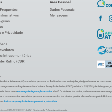
is
Área Pessoal
 Frequentes
Dados Pessoais
Informativos
Mensagens
 guias
as
 e Privacidade
 bens
Devedores
s Intracomunitárias
der Ruling (CBR)
s
ibutária e Aduaneira (AT) trata dados pessoais no âmbito das suas atribuições, designadamente as constantes do 
 cumprimento do Regulamento Geral sobre a Proteção de Dados (RGPD) e da Lei n.º 58/2019, de 8 de agosto, 
de de Jesus como
encarregada da proteção de dados
da AT. Os titulares dos dados podem contactar a encarreg
om o tratamento dos seus dados pessoais e com o exercício dos direitos que lhe são conferidos pelo RGPD atra
re a
Política de proteção de dados pessoais e privacidade
.
ção em 2026-02-25 | 3.3.15-6041 | Autoridade Tributária e Aduaneira