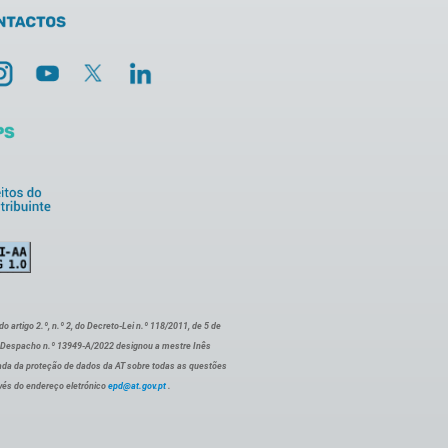
artigo 2.º, n.º 2, do Decreto-Lei n.º 118/2011, de 5 de
o Despacho n.º 13949-A/2022 designou a mestre Inês
ada da proteção de dados da AT sobre todas as questões
vés do endereço eletrónico
epd@at.gov.pt
.