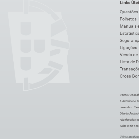
Links Úte
Questões
Folhetos 
Manuais e
Estatístic
Segurança
Ligações
Venda de
Lista de 
Transaçõe
Cross-Bor
Dados Pessoai
A Autoridade Tr
dezembro. Para
Oliveira Andra
relacionadas c
Saiba mais sob
Última atualiza