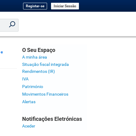
Registar-se
Iniciar Sessão
O Seu Espaço
 e
A minha área
Situação fiscal integrada
Rendimentos (IR)
IVA
Património
Movimentos Financeiros
Alertas
Notificações Eletrónicas
Aceder