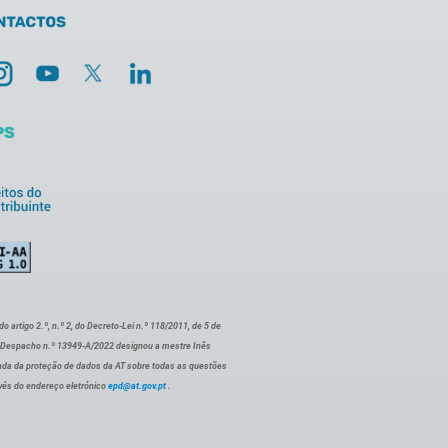
artigo 2.º, n.º 2, do Decreto-Lei n.º 118/2011, de 5 de
o Despacho n.º 13949-A/2022 designou a mestre Inês
ada da proteção de dados da AT sobre todas as questões
vés do endereço eletrónico
epd@at.gov.pt
.