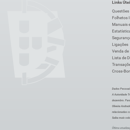
Links Úte
Questões
Folhetos 
Manuais e
Estatístic
Segurança
Ligações
Venda de
Lista de 
Transaçõe
Cross-Bor
Dados Pessoai
A Autoridade Tr
dezembro. Para
Oliveira Andra
relacionadas c
Saiba mais sob
Última atualiza