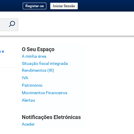
Registar-se
Iniciar Sessão
O Seu Espaço
 e
A minha área
Situação fiscal integrada
Rendimentos (IR)
IVA
Património
Movimentos Financeiros
Alertas
Notificações Eletrónicas
Aceder