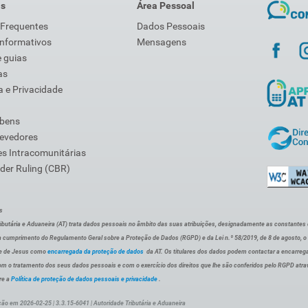
is
Área Pessoal
 Frequentes
Dados Pessoais
Informativos
Mensagens
 guias
as
 e Privacidade
 bens
Devedores
s Intracomunitárias
der Ruling (CBR)
s
ibutária e Aduaneira (AT) trata dados pessoais no âmbito das suas atribuições, designadamente as constantes do 
 cumprimento do Regulamento Geral sobre a Proteção de Dados (RGPD) e da Lei n.º 58/2019, de 8 de agosto, 
de de Jesus como
encarregada da proteção de dados
da AT. Os titulares dos dados podem contactar a encarreg
om o tratamento dos seus dados pessoais e com o exercício dos direitos que lhe são conferidos pelo RGPD atra
re a
Política de proteção de dados pessoais e privacidade
.
ção em 2026-02-25 | 3.3.15-6041 | Autoridade Tributária e Aduaneira