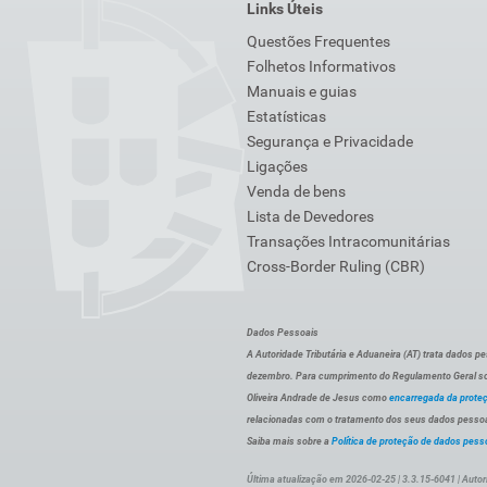
Links Úteis
Questões Frequentes
Folhetos Informativos
Manuais e guias
Estatísticas
Segurança e Privacidade
Ligações
Venda de bens
Lista de Devedores
Transações Intracomunitárias
Cross-Border Ruling (CBR)
Dados Pessoais
A Autoridade Tributária e Aduaneira (AT) trata dados p
dezembro. Para cumprimento do Regulamento Geral sob
Oliveira Andrade de Jesus como
encarregada da prote
relacionadas com o tratamento dos seus dados pessoai
Saiba mais sobre a
Política de proteção de dados pess
Última atualização em 2026-02-25 | 3.3.15-6041 | Autor