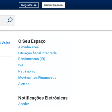
Registar-se
Iniciar Sessão
O Seu Espaço
 Valor
A minha área
Situação fiscal integrada
Rendimentos (IR)
IVA
Património
Movimentos Financeiros
Alertas
Notificações Eletrónicas
Aceder