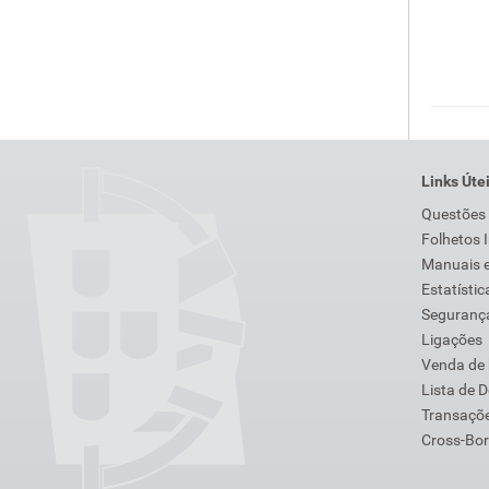
Links Úte
Questões
Folhetos 
Manuais e
Estatístic
Segurança
Ligações
Venda de
Lista de 
Transaçõe
Cross-Bor