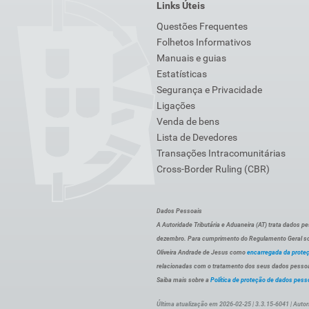
Links Úteis
Questões Frequentes
Folhetos Informativos
Manuais e guias
Estatísticas
Segurança e Privacidade
Ligações
Venda de bens
Lista de Devedores
Transações Intracomunitárias
Cross-Border Ruling (CBR)
Dados Pessoais
A Autoridade Tributária e Aduaneira (AT) trata dados p
dezembro. Para cumprimento do Regulamento Geral sob
Oliveira Andrade de Jesus como
encarregada da prote
relacionadas com o tratamento dos seus dados pessoai
Saiba mais sobre a
Política de proteção de dados pess
Última atualização em 2026-02-25 | 3.3.15-6041 | Autor