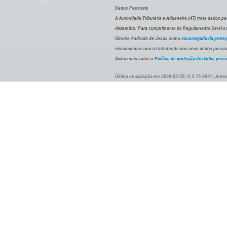
Dados Pessoais
A Autoridade Tributária e Aduaneira (AT) trata dados p
dezembro. Para cumprimento do Regulamento Geral sob
Oliveira Andrade de Jesus como
encarregada da prote
relacionadas com o tratamento dos seus dados pessoai
Saiba mais sobre a
Política de proteção de dados pess
Última atualização em 2026-02-25 | 3.3.15-6041 | Autor