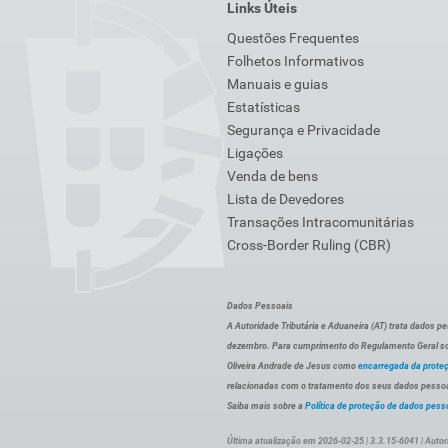
Links Úteis
Questões Frequentes
Folhetos Informativos
Manuais e guias
Estatísticas
Segurança e Privacidade
Ligações
Venda de bens
Lista de Devedores
Transações Intracomunitárias
Cross-Border Ruling (CBR)
Dados Pessoais
A Autoridade Tributária e Aduaneira (AT) trata dados p
dezembro. Para cumprimento do Regulamento Geral sob
Oliveira Andrade de Jesus como
encarregada da prote
relacionadas com o tratamento dos seus dados pessoai
Saiba mais sobre a
Política de proteção de dados pess
Última atualização em 2026-02-25 | 3.3.15-6041 | Autor