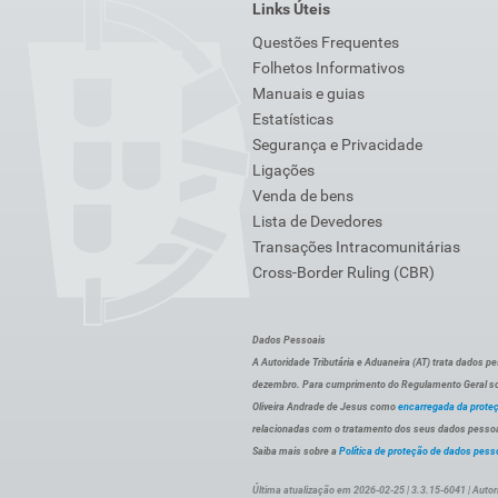
Links Úteis
Questões Frequentes
Folhetos Informativos
Manuais e guias
Estatísticas
Segurança e Privacidade
Ligações
Venda de bens
Lista de Devedores
Transações Intracomunitárias
Cross-Border Ruling (CBR)
Dados Pessoais
A Autoridade Tributária e Aduaneira (AT) trata dados p
dezembro. Para cumprimento do Regulamento Geral sob
Oliveira Andrade de Jesus como
encarregada da prote
relacionadas com o tratamento dos seus dados pessoai
Saiba mais sobre a
Política de proteção de dados pess
Última atualização em 2026-02-25 | 3.3.15-6041 | Autor