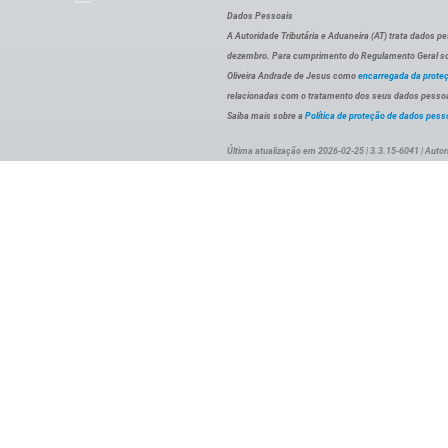
Dados Pessoais
A Autoridade Tributária e Aduaneira (AT) trata dados p
dezembro. Para cumprimento do Regulamento Geral sob
Oliveira Andrade de Jesus como
encarregada da prote
relacionadas com o tratamento dos seus dados pessoai
Saiba mais sobre a
Política de proteção de dados pess
Última atualização em 2026-02-25 | 3.3.15-6041 | Autor