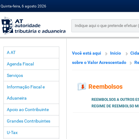
Quinta-feira, 6 agosto 2026
A AT
Você está aqui
Início
Cid
sobre o Valor Acrescentado
R
Agenda Fiscal
Serviços
Reembolsos
Informação Fiscal e
Aduaneira
REEMBOLSOS A OUTROS E
REGIME DE REEMBOLSO M
Apoio ao Contribuinte
Grandes Contribuintes
U-Tax