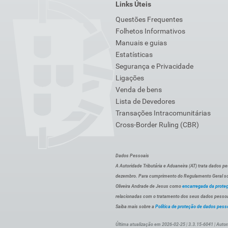
Links Úteis
Questões Frequentes
Folhetos Informativos
Manuais e guias
Estatísticas
Segurança e Privacidade
Ligações
Venda de bens
Lista de Devedores
Transações Intracomunitárias
Cross-Border Ruling (CBR)
Dados Pessoais
A Autoridade Tributária e Aduaneira (AT) trata dados p
dezembro. Para cumprimento do Regulamento Geral sob
Oliveira Andrade de Jesus como
encarregada da prote
relacionadas com o tratamento dos seus dados pessoai
Saiba mais sobre a
Política de proteção de dados pess
Última atualização em 2026-02-25 | 3.3.15-6041 | Autor