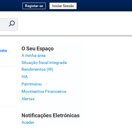
Registar-se
Iniciar Sessão
O Seu Espaço
osto
A minha área
Situação fiscal integrada
Rendimentos (IR)
IVA
Património
Movimentos Financeiros
Alertas
Notificações Eletrónicas
Aceder