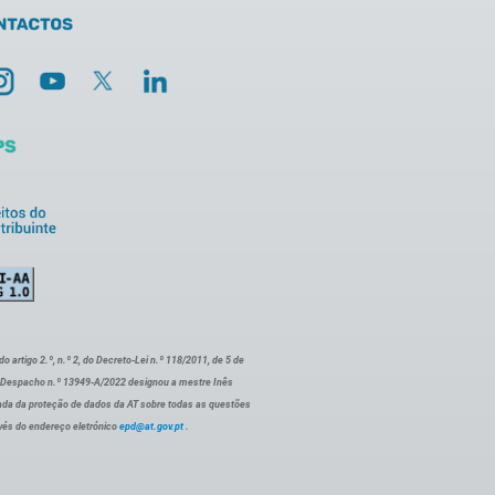
artigo 2.º, n.º 2, do Decreto-Lei n.º 118/2011, de 5 de
o Despacho n.º 13949-A/2022 designou a mestre Inês
ada da proteção de dados da AT sobre todas as questões
vés do endereço eletrónico
epd@at.gov.pt
.