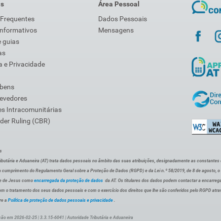
is
Área Pessoal
 Frequentes
Dados Pessoais
Informativos
Mensagens
 guias
as
 e Privacidade
 bens
Devedores
s Intracomunitárias
der Ruling (CBR)
s
ibutária e Aduaneira (AT) trata dados pessoais no âmbito das suas atribuições, designadamente as constantes do 
 cumprimento do Regulamento Geral sobre a Proteção de Dados (RGPD) e da Lei n.º 58/2019, de 8 de agosto, 
de de Jesus como
encarregada da proteção de dados
da AT. Os titulares dos dados podem contactar a encarreg
om o tratamento dos seus dados pessoais e com o exercício dos direitos que lhe são conferidos pelo RGPD atra
re a
Política de proteção de dados pessoais e privacidade
.
ção em 2026-02-25 | 3.3.15-6041 | Autoridade Tributária e Aduaneira