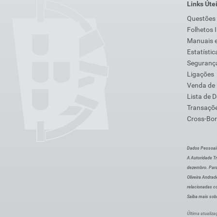
Links Úte
Questões
Folhetos 
Manuais e
Estatístic
Segurança
Ligações
Venda de
Lista de 
Transaçõe
Cross-Bor
Dados Pessoai
A Autoridade Tr
dezembro. Para
Oliveira Andra
relacionadas c
Saiba mais sob
Última atualiza